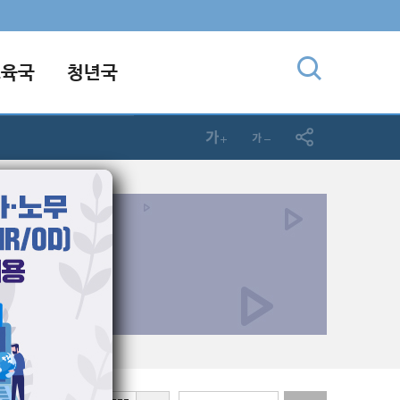
교육국
청년국