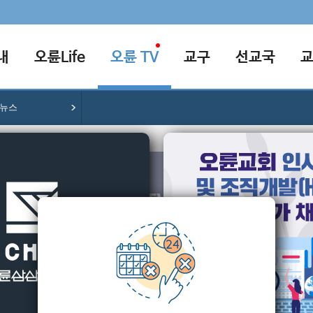
내
오륜Life
오륜 TV
교구
선교국
V뉴스
오륜TV뉴스