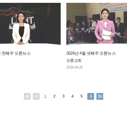
5월 첫째주 오륜뉴스
2026년 4월 넷째주 오륜뉴스
오륜교회
2026-04-26
1
2
3
4
5