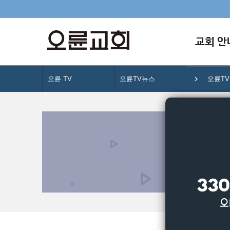
교회 안
오륜 TV
오륜TV뉴스
오륜T