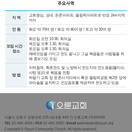
주요사역
교회중심, 성내, 둔촌아파트, 올림픽아파트로 반경 2km지역
지 역
까지
인 원
화요 약 70여 명 / 목요 약 40여 명 / 토요 약 20여 명
화요일 오전 10:30, 회의실
목요일 오후 1:30, 회의실
모임 시간ㆍ
토요일 오후 1:30, 회의실
장소
예배모임을 가지고 전도 끝나고 그날 복음들은 사람들을 위
해 중보기도 모임.
지하철역, 축호전도 및 노방에서 전도지와 전도용품(물티슈,
사탕 등)으로 복음을 전함.
방 법
하절기 교회 앞 둔촌사거리에서 혹은 올림픽공원 북2문 앞에
파라솔을 설치하고 건강음료를 제공하며 전도하고 있음.
서울시 강동구 강동대로 235 (성내동 449-7) 오륜교회 (우)05408
TEL
02-485-4004 /
FAX
02-485-3585 /
Email
webmaster@oryun.org
Copyright © Oryun Community Church, All rights reserved.