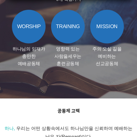
WORSHIP
TRAINING
MISSION
하나님의 임재가
영향력 있는
주의 오실 길을
충만한
사람을
세우는
예비하는
예배공동체
훈련공동체
선교공동체
공동체 고백
하나,
우리는 어떤 상황속에서도 하나님만을 신뢰하며 예배하는
남은 자(Remnant)이다.