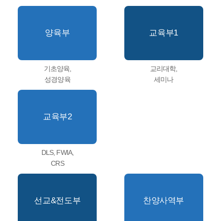
양육부
교육부1
기초양육,
교리대학,
성경양육
세미나
교육부2
DLS, FWIA,
CRS
선교&전도부
찬양사역부