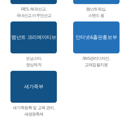
RES, 해외선교,
램넌트워십,
국내선교,이주민선교
스텐드 펌
램넌트 크리에이티브
인터넷&출판홍보부
모닝스타,
SNS관리디자인,
영상제작
교재집필지원
새가족부
새가족등록 및 교육 관리,
새생명축제