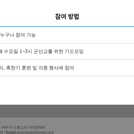
참여 방법
누구나 참여 가능
째 수요일 1~3시 군선교를 위한 기도모임
, 혹한기 훈련 및 각종 행사에 참여
49-7) 오륜교회 (우)05408
85 /
Email
webmaster@oryun.org