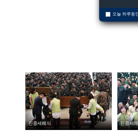
오늘 하루동안
진중세례식
진중세