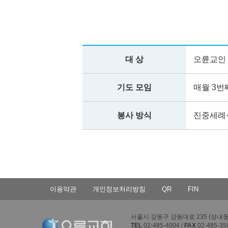
대 상
오륜교인 
기도 모임
매월 3번
봉사 방식
진중세례식
이용약관
개인정보처리방침
QR
FIN
서울시 강동구 강동대로 235 (성내동 4
TEL
02-485-4004 /
FAX
02-485-35