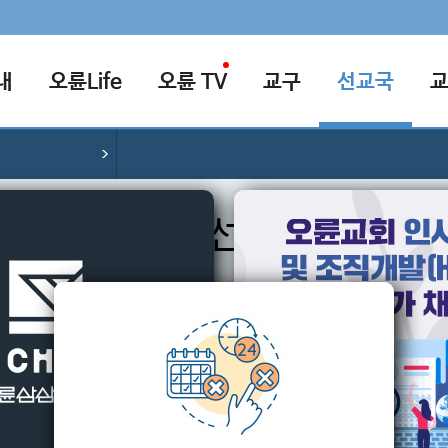
내
오륜Life
오륜 TV
교구
선교국
군선교
소개
은 현재 군복무를 하고 있는 모든 분들을 대상으로 선교를 하고 