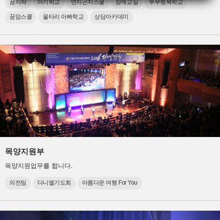
꿈지락
아기학교
연지곤지스쿨
참깨교실
부부행복학교
꿈맘스쿨
울타리 아빠학교
상담아카데미
목양지원부
목양지원업무를 합니다.
의전팀
다니엘기도회
아름다운 여행 For You