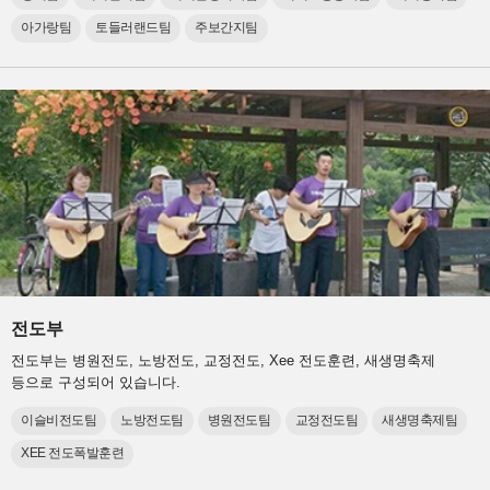
아가랑팀
토들러랜드팀
주보간지팀
전도부
전도부는 병원전도, 노방전도, 교정전도, Xee 전도훈련, 새생명축제
등으로 구성되어 있습니다.
이슬비전도팀
노방전도팀
병원전도팀
교정전도팀
새생명축제팀
XEE 전도폭발훈련