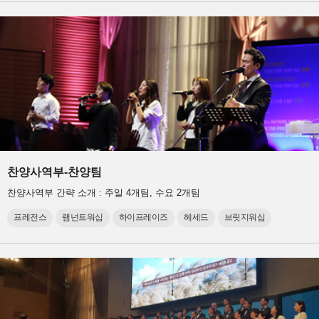
찬양사역부-찬양팀
찬양사역부 간략 소개 : 주일 4개팀, 수요 2개팀
프레전스
램넌트워십
하이프레이즈
헤세드
브릿지워십