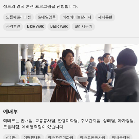
성도의 영적 훈련 프로그램을 진행합니다.
오륜패밀리과정
일대일양육
비전바이블칼리지
제자훈련
사역훈련
Bible Walk
Basic Walk
교리세우기
예배부
예배부는 안내팀, 교통봉사팀, 환경미화팀, 주보간지팀, 성례팀, 아가랑팀,
토들러팀, 예배통역팀이 있습니다.
성례팀
예배안내팀
예배환경미화팀
예배교통봉사팀
예배통역팀