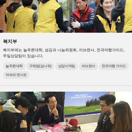
복지부
복지부에는 늘푸른대학, 섬김과 나눔위원회, 러브캔서, 천국여행가이드,
주일상담팀이 있습니다.
늘푸른대학
구제팀(섬나위)
상담사역팀
러브캔서
천국여행 가이드
약속의 면사포