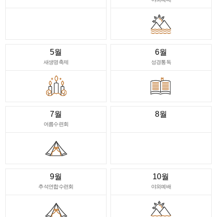
5월
6월
새생명축제
성경통독
7월
8월
여름수련회
9월
10월
추석연합수련회
야외예배