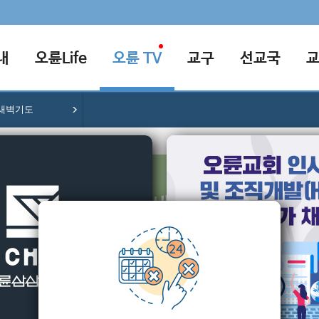
내
오륜Life
오륜 TV
교구
선교국
새벽기도
브니엘새벽기도