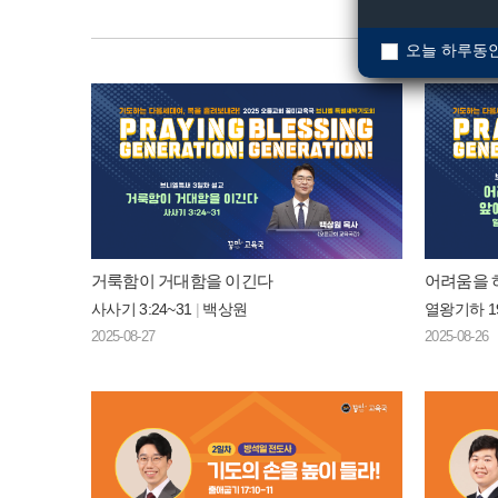
오늘 하루동안
거룩함이 거대함을 이긴다
어려움을 
사사기 3:24~31
|
백상원
열왕기하 19
2025-08-27
2025-08-26