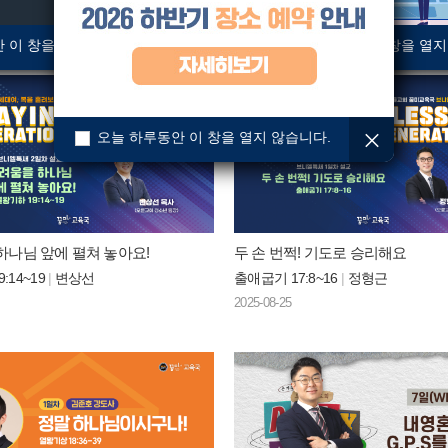
 이 창을 열지 않습니다.
오늘 하루동안 이 창을 열지
오늘 하루동안 이 창을 열지 않습니다.
하나님 앞에 펼쳐 놓아요!
두 손 번쩍! 기도로 승리해요
:14~19
|
변상선
출애굽기 17:8~16
|
정형근
2025-08-25