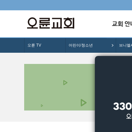
교회 안
오륜 TV
어린이/청소년
브니엘