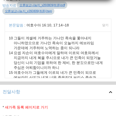
오륜설교나눔지_v260809(최종).pdf
방송자료
오륜설교나눔지_v260809(최종).hwp
본문말씀
: 여호수아 16:10, 17:14~18
닫기
10
그들이 게셀에 거주하는 가나안 족속을 쫓아내지
아니하였으므로 가나안 족속이 오늘까지 에브라임
가운데에 거주하며 노역하는 종이 되니라
14
요셉 자손이 여호수아에게 말하여 이르되 여호와께서
지금까지 내게 복을 주시므로 내가 큰 민족이 되었거늘
당신이 나의 기업을 위하여 한 제비, 한 분깃으로만 내게
주심은 어찌함이니이까 하니
15
여호수아가 그들에게 이르되 네가 큰 민족이 되므로
에브라임 산지가 네게 너무 좁을진대 브리스 족속과
르바임 족속의 땅 삼림에 올라가서 스스로 개척하라
하니라
전달사항
16
요셉 자손이 이르되 그 산지는 우리에게 넉넉하지도
못하고 골짜기 땅에 거주하는 모든 가나안 족속에게는 벧
스안과 그 마을들에 거주하는 자이든지 이스르엘
골짜기에 거주하는 자이든지 다 철 병거가 있나이다 하니
*
새가족 등록 페이지로 가기
17
여호수아가 다시 요셉의 족속 곧 에브라임과 므낫세에게