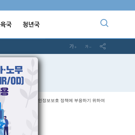
교육국
청년국
을 다하고, 국가의 개인정보보호 정책에 부응하기 위하여