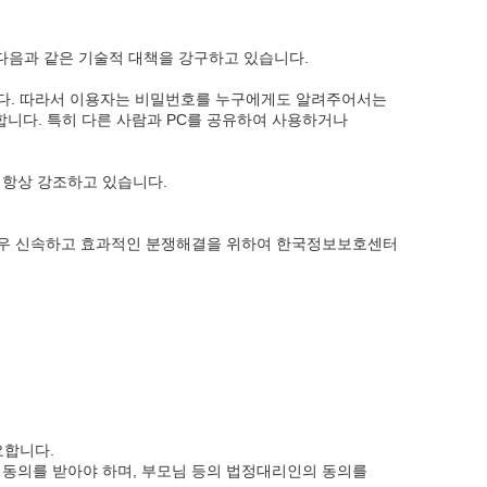
 다음과 같은 기술적 대책을 강구하고 있습니다.
니다. 따라서 이용자는 비밀번호를 누구에게도 알려주어서는
니다. 특히 다른 사람과 PC를 공유하여 사용하거나
 항상 강조하고 있습니다.
 경우 신속하고 효과적인 분쟁해결을 위하여 한국정보보호센터
요합니다.
 동의를 받아야 하며, 부모님 등의 법정대리인의 동의를