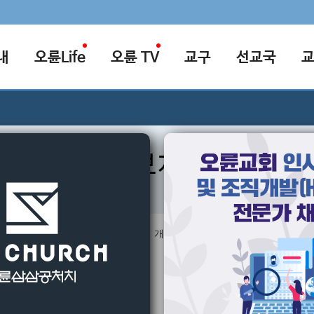
내
오륜Life
오륜 TV
교구
선교국
개인정보처리방침
스를 이용함과 동시에 온라인상에서 개인정보보호를 받을 수 있도록 최선
.