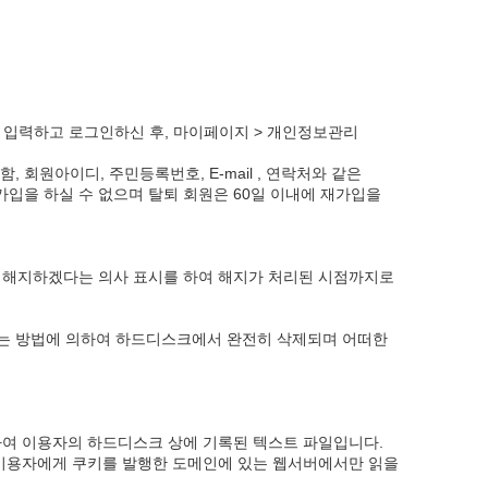
를 입력하고 로그인하신 후, 마이페이지 > 개인정보관리
회원아이디, 주민등록번호, E-mail , 연락처와 같은
입을 하실 수 없으며 탈퇴 회원은 60일 이내에 재가입을
 해지하겠다는 의사 표시를 하여 해지가 처리된 시점까지로
없는 방법에 의하여 하드디스크에서 완전히 삭제되며 어떠한
여 이용자의 하드디스크 상에 기록된 텍스트 파일입니다.
 이용자에게 쿠키를 발행한 도메인에 있는 웹서버에서만 읽을