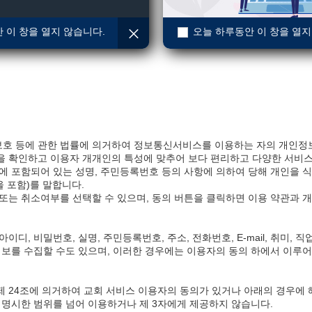
 이 창을 열지 않습니다.
오늘 하루동안 이 창을 열지
호 등에 관한 법률에 의거하여 정보통신서비스를 이용하는 자의 개인정
 확인하고 이용자 개개인의 특성에 맞추어 보다 편리하고 다양한 서비
에 포함되어 있는 성명, 주민등록번호 등의 사항에 의하여 당해 개인을 식
 포함)를 말합니다.
또는 취소여부를 선택할 수 있으며, 동의 버튼을 클릭하면 이용 약관과 개
, 비밀번호, 실명, 주민등록번호, 주소, 전화번호, E-mail, 취미, 직
정보를 수집할 수도 있으며, 이러한 경우에는 이용자의 동의 하에서 이루어
 24조에 의거하여 교회 서비스 이용자의 동의가 있거나 아래의 경우에 
 명시한 범위를 넘어 이용하거나 제 3자에게 제공하지 않습니다.