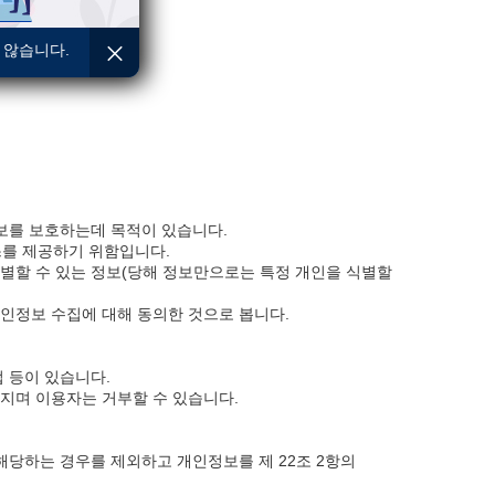
 않습니다.
보를 보호하는데 목적이 있습니다.
스를 제공하기 위함입니다.
별할 수 있는 정보(당해 정보만으로는 특정 개인을 식별할
인정보 수집에 대해 동의한 것으로 봅니다.
업 등이 있습니다.
지며 이용자는 거부할 수 있습니다.
해당하는 경우를 제외하고 개인정보를 제 22조 2항의