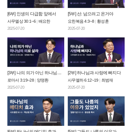
[6부] 인생의 다급함 앞에서
[5부] 선: 넘으려고 온거야
사무엘상 30:1~6
|
배요한
요한복음 4:3~8
|
황성훈
2025-07-20
2025-07-20
[3부] 나의 의가 아닌 하나님의 의로 살라
[2부] 하나님과 사랑에 빠지다
로마서 3:19~28
|
양명환
사무엘하 6:12~19
|
최범재
2025-07-20
2025-07-20
[6부] 하나님의 메디치 효과
[5부] 그들도 나름의 이유가 있었지