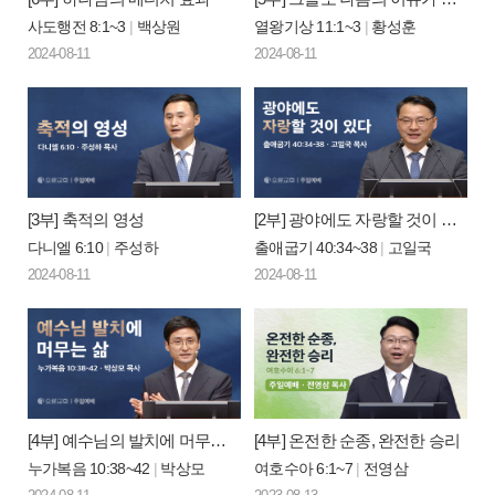
사도행전 8:1~3
|
백상원
열왕기상 11:1~3
|
황성훈
2024-08-11
2024-08-11
[3부] 축적의 영성
[2부] 광야에도 자랑할 것이 있다
다니엘 6:10
|
주성하
출애굽기 40:34~38
|
고일국
2024-08-11
2024-08-11
[4부] 예수님의 발치에 머무는 삶
[4부] 온전한 순종, 완전한 승리
누가복음 10:38~42
|
박상모
여호수아 6:1~7
|
전영삼