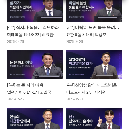
[4부] 십자가 복음에 직면하라
[3부] 바람이 불면 돛을 올려야 합니다
마태복음 19:16~22
|
배요한
요한복음 3:1~8
|
박상모
2026-07-26
2026-07-26
[2부] 눈 뜬 자의 여유
[4부] 신앙생활의 피그말리온 효과
열왕기하 6:14~17
|
고일국
베드로전서 2:9
|
백상원
2026-07-26
2025-07-20