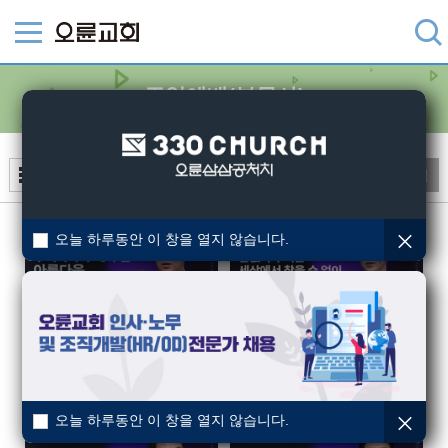
주일예배(부목사)
검색
오늘 하루동안 이 창을 열지 않습니다.
[6부] 우리가 추구해야 할 아름다움
[5부] 무(舞) : 한없이 무거운 세상에서 참을 수 없이 가벼운 존재로
고린도전서 2:1~5
|
정현욱
하박국 2:1~4
|
황성훈
2026-07-26
2026-07-26
오늘 하루동안 이 창을 열지 않습니다.