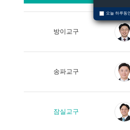
오늘 하루동안
방이교구
송파교구
잠실교구