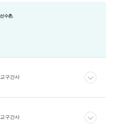
아선수촌,
 교구간사
 교구간사