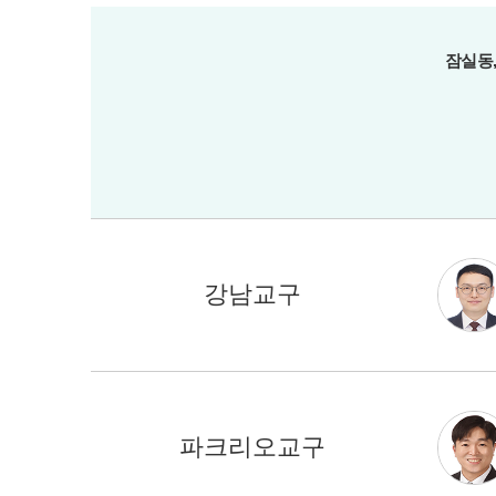
잠실동,
강남교구
파크리오교구