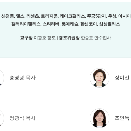
 신천동, 엘스, 리센츠, 트리지움, 레이크팰리스, 주공5단지, 우성, 아시
갤러리아팰리스, 스타리버, 롯데캐슬, 한신코아, 삼성웰리스
교구장
이광호 장로 |
경조위원장
한승효 안수집사
송영광 목사
장미선
정광식 목사
조인득