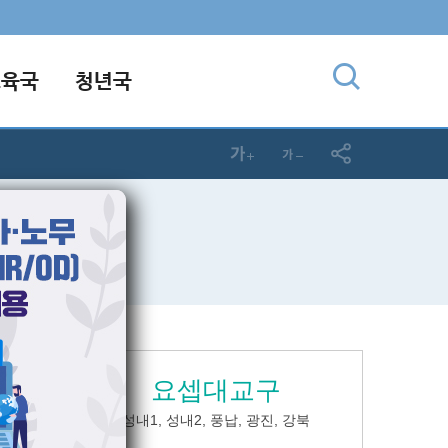
교육국
청년국
요셉대교구
, 경기남
성내1, 성내2,
풍납, 광진, 강북