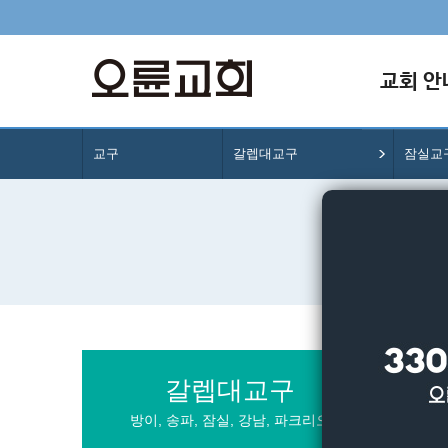
교회 안
교구
갈렙대교구
잠실교
갈렙대교구
방이, 송파, 잠실,
강남, 파크리오
강동1