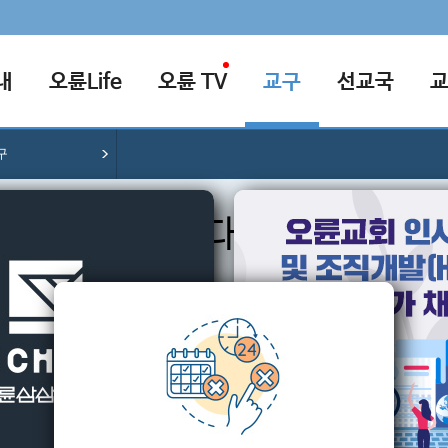
내
오륜Life
오륜 TV
교구
선교국
구
갈렙대교구
바울대교구
다니엘대교구
,
강동2, 강동3, 포레온, 경기북
올림픽, 오금, 가락,
거여마천위례