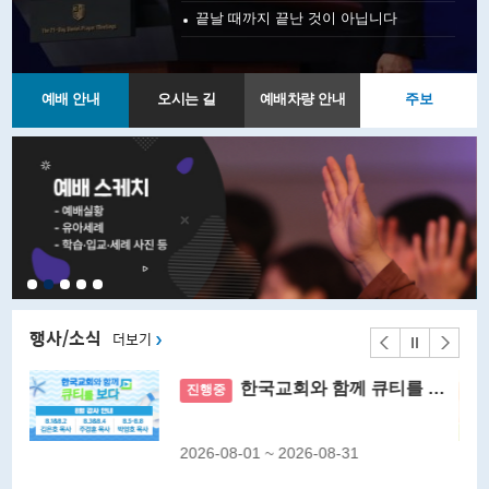
끝날 때까지 끝난 것이 아닙니다
예배 안내
오시는 길
예배차량 안내
주보
행사/소식
더보기
..
한국교회와 함께 큐티를 보다 8..
진행중
2026-08-01 ~ 2026-08-31