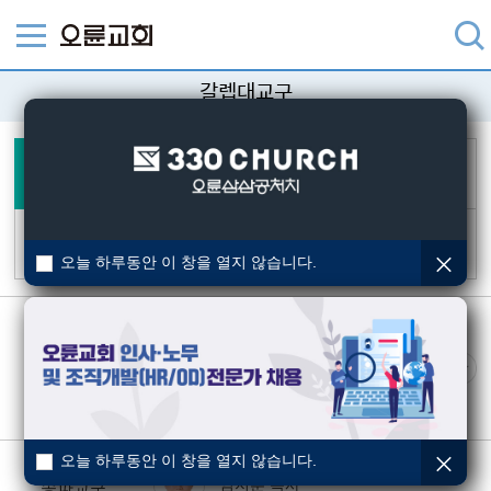
갈렙대교구
갈렙대교구
바울대교구
방이, 송파, 잠실,
강남, 파크리오
강동1,
강동2, 강동3, 포레온, 경기북
다니엘대교구
요셉대교구
올림픽, 오금, 가락,
거여마천위례, 경기남
성내1, 성내2,
풍납, 광진, 강북
오늘 하루동안 이 창을 열지 않습니다.
조형래 목사
방이교구
정은희 교구간사
오늘 하루동안 이 창을 열지 않습니다.
임지훈 목사
송파교구