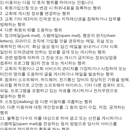
1) 이용자는 다음 각 호의 행위를 하여서는 안됩니다.
1. 회원가입신청 또는 변경 시 허위내용을 등록하는 행위
2. 교회에 게시된 정보를 변경하는 행위
3. 교회 기타 제3자의 인격권 또는 지적재산권을 침해하거나 업무를
방해하는 행위
4. 다른 회원의 ID를 도용하는 행위
5. 정크메일(junk mail), 스팸메일(spam mail), 행운의 편지(chain
letters), 피라미드 조직에 가입할 것을 권유하는 메일, 외설 또는
폭력적인 메시지 ·화상·음성 등이 담긴 메일을 보내거나 기타 사회
일반의 도덕관념에 반하는 정보를 공개 또는 게시하는 행위.
6. 관련 법령에 의하여 그 전송 또는 게시가 금지되는 정보(상업용
컴퓨터 프로그램 등)의 전송 또는 게시하는 행위
7. 교회의 직원이나 교회 서비스의 관리자를 가장하거나 사칭하여 또는
타인의 명의를 도용하여 글을 게시하거나 메일을 발송하는 행위
8. 컴퓨터 소프트웨어, 하드웨어, 전기통신 장비의 정상적인 가동을 방해,
파괴할 목적으로 고안된 소프트웨어 바이러스, 기타 다른 컴퓨터 코드,
파일, 프로그램을 포함하고 있는 자료를 게시하거나 전자우편으로
발송하는 행위
9. 스토킹(stalking) 등 다른 이용자를 괴롭히는 행위
10. 다른 이용자에 대한 개인정보를 그 동의 없이 수집, 저장, 공개하는
행위
11. 불특정 다수의 자를 대상으로 하여 광고 또는 선전을 게시하거나
스팸메일(spam mail)을 전송하는 등의 방법으로 당사의 서비스를
이용하여 영리목적의 활동을 하는 행위