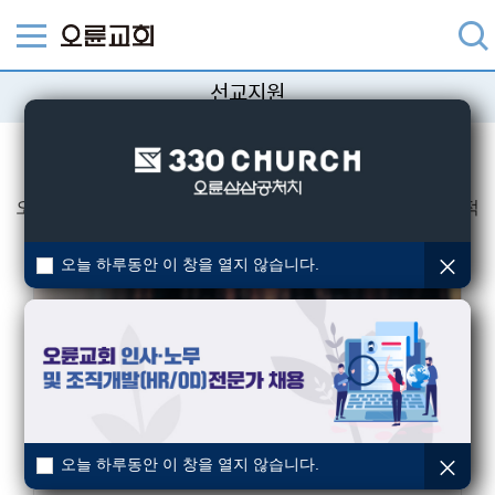
선교지원
선교훈련원팀
오륜교회 성도들을 대상으로 선교훈련을 실시하여 전방위적
선교를 위한 선교인력을 양성한다.
오늘 하루동안 이 창을 열지 않습니다.
선교입문과정 (1년 2회)
오륜교회는 전교인 선교동력화라는 전략아래
성경적 세계관으로
오늘 하루동안 이 창을 열지 않습니다.
모든 성도들이
“주의 오실 길을 예비하는 교회”비전에 동참하도록