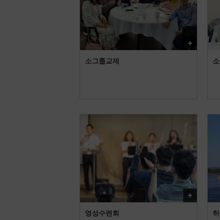
더보기
소그룹교제
소
더보기
영성수련회
하