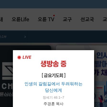
내
오륜Life
오륜 TV
교구
선교국
스1부
[ 금요기도회 ]
인생의 갈림길에서 두려워하는
당신에게
창세기 46:1~7
주경훈 목사