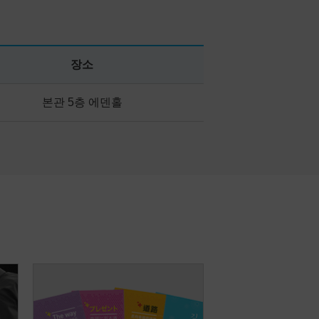
장소
본관 5층 에덴홀