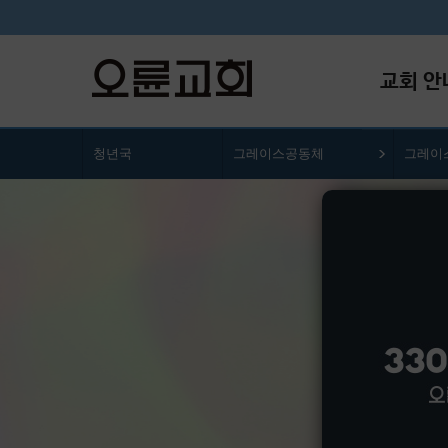
교회 안
청년국
그레이스공동체
그레이