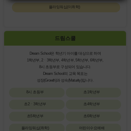
플라잉워십(미취학)
드림스쿨
Dream School은 학년기 아이를 대상으로 하며
1학년부, 2ㆍ3학년부, 4학년부, 5학년부, 6학년부,
8시 초등부로 구성되어 있습니다.
Dream School의 교육 목표는
성장(Growth)과 성숙(Maturity)입니다.
8시 초등부
초1학년부
초2ㆍ3학년부
초4학년부
초5학년부
초6학년부
플라잉워십(취학)
어린이수요예배