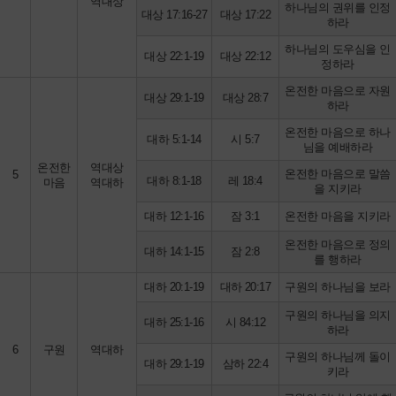
역대상
하나님의 권위를 인정
대상 17:16-27
대상 17:22
하라
하나님의 도우심을 인
대상 22:1-19
대상 22:12
정하라
온전한 마음으로 자원
대상 29:1-19
대상 28:7
하라
온전한 마음으로 하나
대하 5:1-14
시 5:7
님을 예배하라
온전한
역대상
온전한 마음으로 말씀
5
대하 8:1-18
레 18:4
마음
역대하
을 지키라
대하 12:1-16
잠 3:1
온전한 마음을 지키라
온전한 마음으로 정의
대하 14:1-15
잠 2:8
를 행하라
대하 20:1-19
대하 20:17
구원의 하나님을 보라
구원의 하나님을 의지
대하 25:1-16
시 84:12
하라
6
구원
역대하
구원의 하나님께 돌이
대하 29:1-19
삼하 22:4
키라