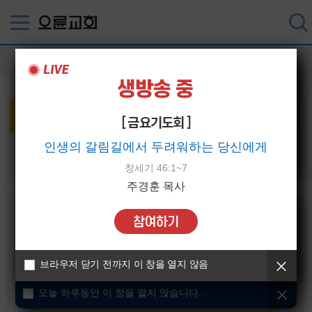
드림랜드
드림키즈
[ 금요기도회 ]
인생의 갈림길에서 두려워하는 당신에게
Dream Kids는 영아부(0-3세), 유아부(36개월-5세),
오늘 하루동안 이 창을 열지 않습니다.
유치부(6-7세)를 대상으로 사역합니다.
창세기 46:1~7
Dream Kids의 교육목표는 생명(Life)입니다.
주경훈 목사
하나님과의 생명의 접붙임이 있기를
목표로 하고 있습니다.
영아부(0-3세)
브라우저 닫기 전까지 이 창을 열지 않음
유아부(36개월-5세)
오늘 하루동안 이 창을 열지 않습니다.
유치부(6-7세)