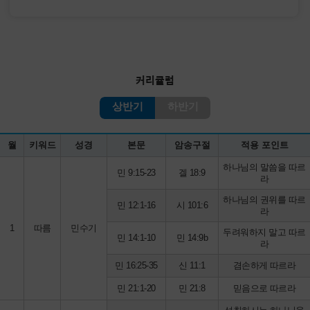
커리큘럼
상반기
하반기
월
키워드
성경
본문
암송구절
적용 포인트
하나님의 말씀을 따르
민 9:15-23
겔 18:9
라
하나님의 권위를 따르
민 12:1-16
시 101:6
라
1
따름
민수기
두려워하지 말고 따르
민 14:1-10
민 14:9b
라
민 16:25-35
신 11:1
겸손하게 따르라
민 21:1-20
민 21:8
믿음으로 따르라