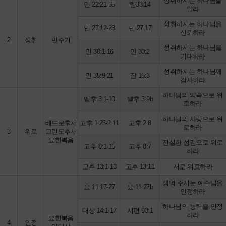
성취하시는 하나님을
민 22:21-35
렘33:14
알라
성취하시는 하나님을
민 27:12-23
민 27:17
신뢰하라
2
성취
민수기
성취하시는 하나님을
민 30:1-16
민 30:2
기대하라
성취하시는 하나님께
민 35:9-21
잠 16:3
감사하라
하나님의 약속으로 위
벧후 3:1-10
벧후 3:9b
로하라
하나님의 사랑으로 위
베드로후서
고후 1:23-2:11
고후 2:8
로하라
3
위로
고린도후서
요한복음
진실한 섬김으로 위로
고후 8:1-15
고후 8:7
하라
고후 13:1-13
고후 13:11
서로 위로하라
생명 주시는 예수님을
요 11:17-27
요 11:27b
인정하라
하나님의 능력을 인정
대상 14:1-17
시편 93:1
하라
요한복음
4
인정