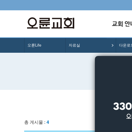
교회 안
오륜Life
자료실
다운로
총 게시물 :
4