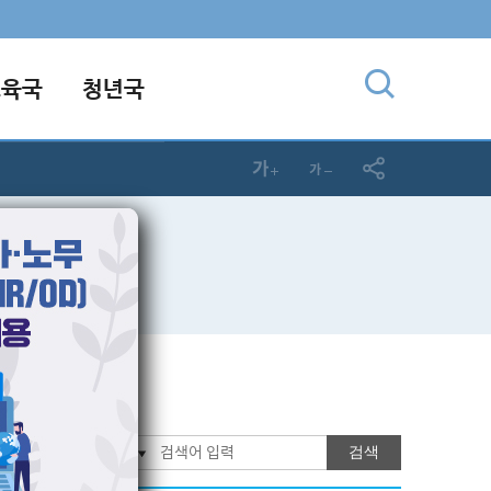
교육국
청년국
검색