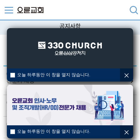
공지사항
교회의 다양한 소식을 알려드립니다.
검색
오륜교회 인사·노무 및 조직개발(HR/OD)
공지
오늘 하루동안 이 창을 열지 않습니다.
전문가 채용
2026-07-15
기부금 영수증 발급 유의사항 안내
공지
2026-01-30
주일 외부 주차장 이용안내
공지
2025-03-19
오늘 하루동안 이 창을 열지 않습니다.