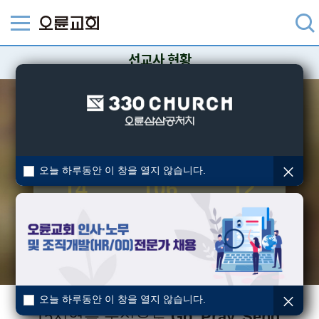
선교사 현황
2026년 3월 기준
파송선교사
협력선교사
현지인사역자
오늘 하루동안 이 창을 열지 않습니다.
14
106
12
unit
unit
unit
12개국
48개국
7개국
오늘 하루동안 이 창을 열지 않습니다.
15지역을 중심으로
Go, Pray, Send,