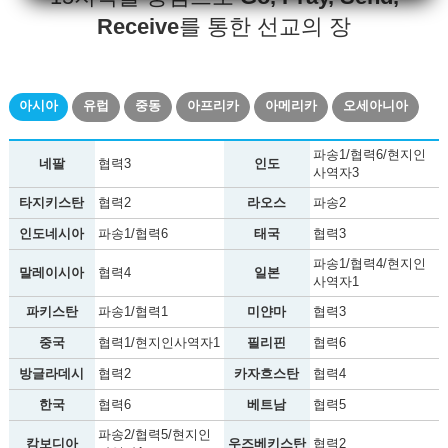
Receive
를 통한 선교의 장
아시아
유럽
중동
아프리카
아메리카
오세아니아
파송1/협력6/현지인
네팔
협력3
인도
사역자3
타지키스탄
협력2
라오스
파송2
인도네시아
파송1/협력6
태국
협력3
파송1/협력4/현지인
말레이시아
협력4
일본
사역자1
파키스탄
파송1/협력1
미얀마
협력3
중국
협력1/현지인사역자1
필리핀
협력6
방글라데시
협력2
카자흐스탄
협력4
한국
협력6
베트남
협력5
파송2/협력5/현지인
캄보디아
우즈베키스탄
협력2