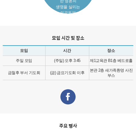
한 영혼의
생명을 살리는
밀공동체
모임 시간 및 장소
모임
시간
장소
주일 모임
(주일) 오후 3:45
제1교육관 B1층 베드로홀
본관 2층 새가족환영 사진
금철후 부서 기도회
(금) 금요기도회 이후
부스
주요 행사