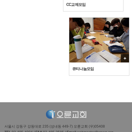
CC교제모임
큐티나눔모임
서울시 강동구 강동대로 235 (성내동 449-7) 오륜교회 (우)05408