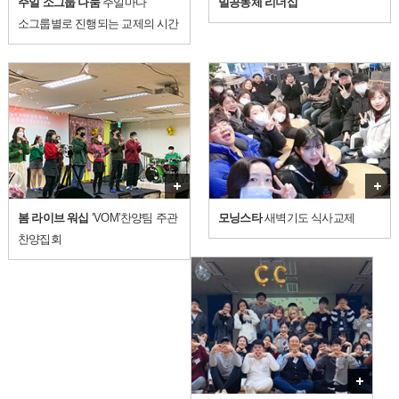
주일 소그룹 나눔
주일마다
밀공동체 리더십
소그룹별로 진행되는
교제의 시간
더보기
봄 라이브 워십
‘VOM’찬양팀 주관
모닝스타
새벽기도 식사교제
찬양집회
더보