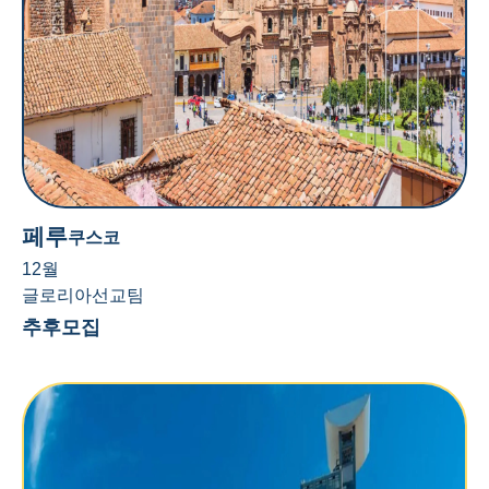
페루
쿠스코
12월
글로리아선교팀
추후모집