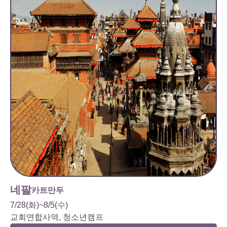
네팔
카트만두
7/28(화)~8/5(수)
교회연합사역, 청소년캠프