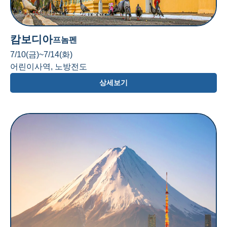
캄보디아
프놈펜
7/10(금)~7/14(화)
어린이사역, 노방전도
상세보기