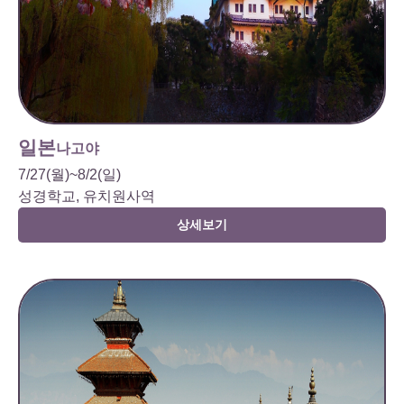
일본
나고야
7/27(월)~8/2(일)
성경학교, 유치원사역
상세보기