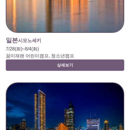
일본
시모노세키
7/28(화)~8/4(화)
꿈미재팬 어린이캠프, 청소년캠프
상세보기