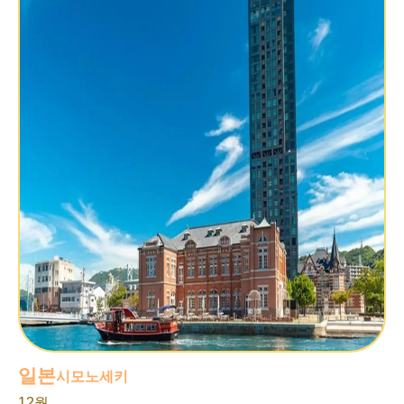
일본
시모노세키
12월