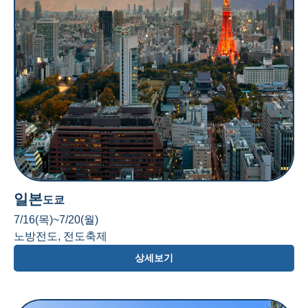
일본
도쿄
7/16(목)~7/20(월)
노방전도, 전도축제
상세보기