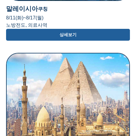
말레이시아
쿠칭
8/11(화)~8/17(월)
노방전도, 의료사역
상세보기