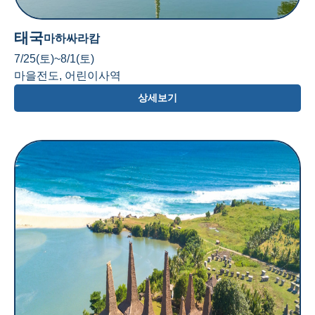
태국
마하싸라캄
7/25(토)~8/1(토)
마을전도, 어린이사역
상세보기