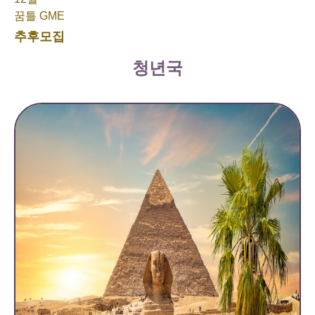
꿈틀 GME
추후모집
청년국