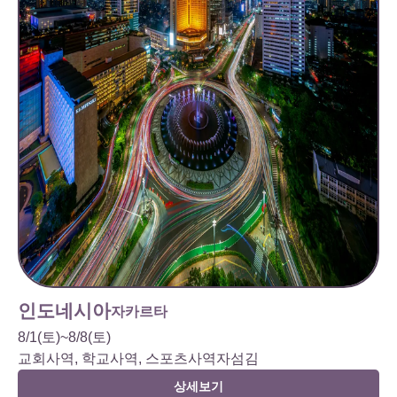
인도네시아
자카르타
8/1(토)~8/8(토)
교회사역, 학교사역, 스포츠사역자섬김
상세보기