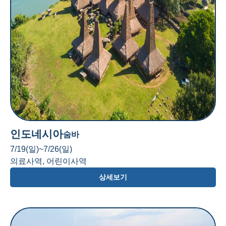
인도네시아
숨바
7/19(일)~7/26(일)
의료사역, 어린이사역
상세보기