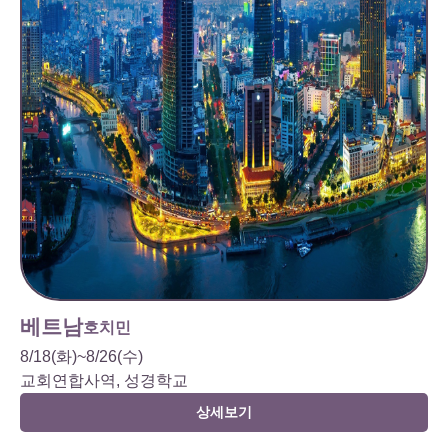
베트남
호치민
8/18(화)~8/26(수)
교회연합사역, 성경학교
상세보기