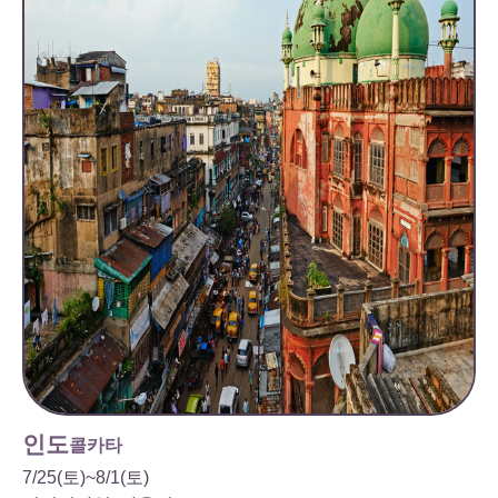
인도
콜카타
7/25(토)~8/1(토)