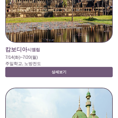
캄보디아
시엠립
7/14(화)~7/20(월)
주일학교, 노방전도
상세보기