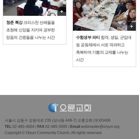
더보기
청춘 특강
크리스천 선배들을
초청해 신앙을 지키며 공부한
믿음의 간증들을 나누는 시간
수험생부 파티
합격, 생일, 군입대
등 공동체에서 서로 격려하고
축복하며 기쁨의 교제를 나누는
시간
서울시 강동구 강동대로 235 (성내동 449-7) 오륜교회 (우)05408
TEL
02-485-4004 /
FAX
02-485-3585 /
Email
webmaster@oryun.org
Copyright © Oryun Community Church, All rights reserved.