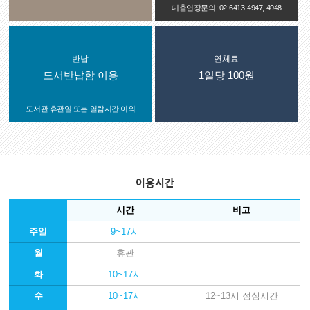
대출연장문의: 02-6413-4947, 4948
반납
연체료
도서반납함 이용
1일당 100원
도서관 휴관일 또는 열람시간 이외
이용시간
시간
비고
주일
9~17시
월
휴관
화
10~17시
수
10~17시
12~13시 점심시간