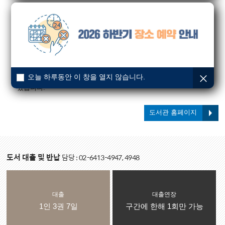
오륜교회 본관 6층에 위치한 오륜도서관은 한국십진분류표(KDC)에
따른 체계적인 도서분류와 14,000여 권의 장서를 보유하고 있으며
오륜의 성도 및 타교인이나 지역사회를 위해서도 개방되어
있습니다.
한 달에 한 번씩 전 분야에 걸친 베스트셀러 중 신간 도서들로
구입하고 있으며, 특별히 신앙에 도움을 줄 수 있는 주석서와
신앙서적 뿐 아니라 다음세대인 아동과 청소년들에게 유익한
오늘 하루동안 이 창을 열지 않습니다.
도서를 많이 소장하고 별도로 배치하여 이용자의 편익을 도모하고
있습니다.
도서관 홈페이지
도서 대출 및 반납
담당 : 02-6413-4947, 4948
대출
대출연장
1인 3권 7일
구간에 한해 1회만 가능