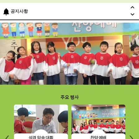
공지사항
주요 행사
성경 암송 대회
찬양 예배