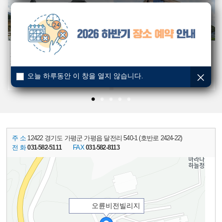
1F 그레이스홀 (500석)
B1 사랑홀 / 세미나실
2F 비전홀 (900석) / 세미나실
1F 세미나실 / 숙소
3F 방송실 / 세미나실
2F 숙소 / 휴게실
3F 숙소 / 헬스장
오늘 하루동안 이 창을 열지 않습니다.
4F 숙소 / 독서실
주 소
12422 경기도 가평군 가평읍 달전리 540-1 (호반로 2424-22)
전 화
031-582-5111
FAX
031-582-8113
오륜비전빌리지