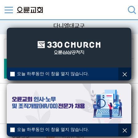
다니엘대교구
갈렙대교구
바울대교구
방이, 송파, 잠실,
강남, 파크리오
강동1,
강동2, 강동3, 포레온, 경기북
다니엘대교구
요셉대교구
올림픽, 오금, 가락,
거여마천위례, 경기남
성내1, 성내2,
풍납, 광진, 강북
오늘 하루동안 이 창을 열지 않습니다.
장원석 목사
올림픽교구
김민경 교구간사
오늘 하루동안 이 창을 열지 않습니다.
이성민 목사
오금교구