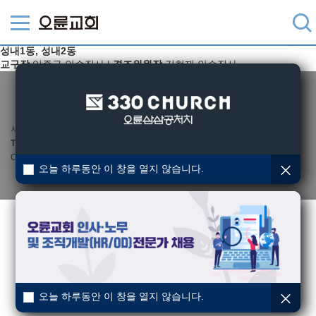
성내1동, 성내2동
교구장
임종규 안수집사 |
경조위원장
김현재 안수집사
서울시 강동구 강동대로 235 (성내동 449-7) 오륜교회 (우)05408
TEL
02-485-4004 /
FAX
02-485-3585 /
Email
webmaster@oryun.org
Copyright © Oryun Community Church, All rights reserved.
오늘 하루동안 이 창을 열지 않습니다.
오늘 하루동안 이 창을 열지 않습니다.