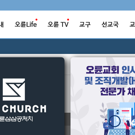
내
오륜Life
오륜 TV
교구
선교국