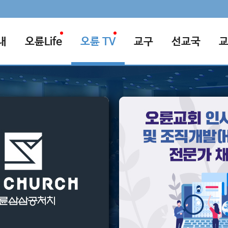
내
오륜Life
오륜 TV
교구
선교국
기업이 부족한
여호수아 