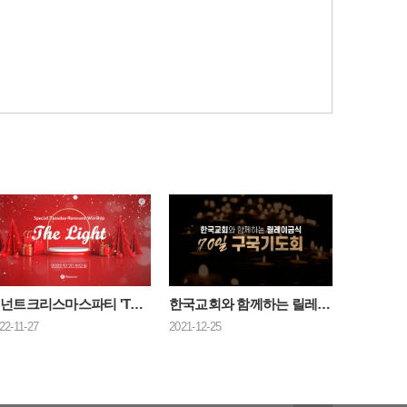
램넌트크리스마스파티 'The Light'
한국교회와 함께하는 릴레이금식 70일 구국기도회
22-11-27
2021-12-25