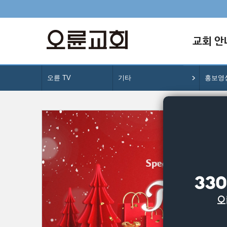
교회 안
오륜 TV
기타
홍보영