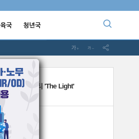
교육국
청년국
1-27] 홍보영상
스마스파티 'The Light'