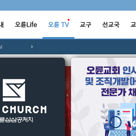
내
오륜Life
오륜 TV
교구
선교국
상
[2022-1
램넌트크리
램넌트워십