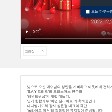
오늘 하루동안
빛으로 오신 예수님의 성탄을 기뻐하고 이웃에게 전하
‘S.A.Y 트리오’의 크리스마스 연주와
‘램넌트워십’의 캐럴 메들리,
인기 힙합가수 ‘아넌 딜라이트’의 축하공연과,
다니엘기도회 강사 심윤정 대표의 극단
‘쏠라이트 미션’의 감동적인 뮤지컬이 준비됩니다.