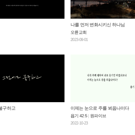
나를 먼저 변화시키신 하나님
오륜교회
2023-09-01
불구하고
이제는 눈으로 주를 뵈옵나이다
욥기 42:5
|
원파이브
2022-10-23