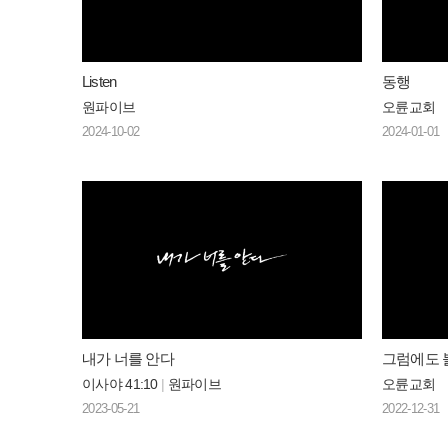
Listen
동행
원파이브
오륜교회
2024-10-02
2024-01-01
내가 너를 안다
그럼에도 
이사야 41:10
|
원파이브
오륜교회
2023-05-21
2022-12-31