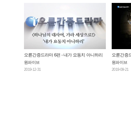
오륜간증드라마 6편 - 내가 요동치 아니하리
오륜간증드
원파이브
원파이브
2019-12-31
2019-09-21