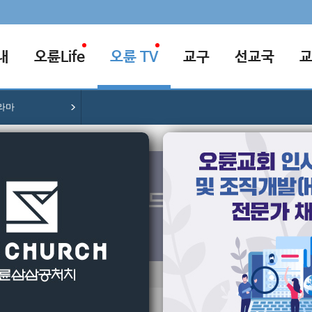
내
오륜Life
오륜 TV
교구
선교국
라마
간증드라마