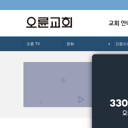
교회 안
오륜 TV
문화
간증드