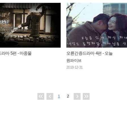
라마 5편 - 마중물
오륜간증드라마 4편 - 오늘
원파이브
2018-12-31
1
2