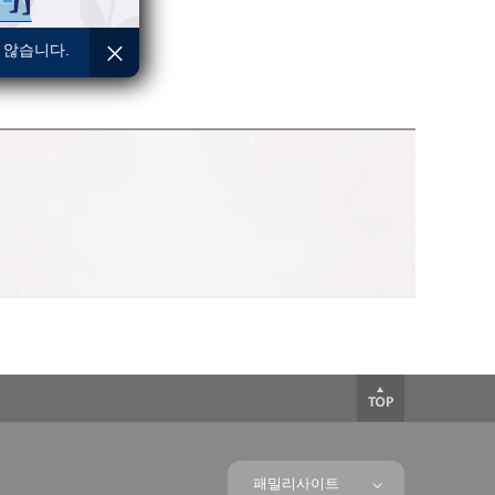
 않습니다.
패밀리사이트