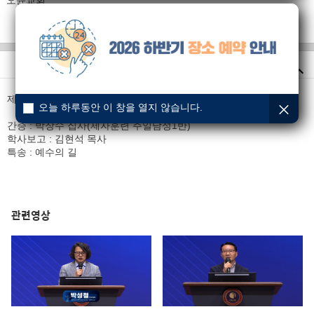
오륜교회
제자사역훈련 수료식
오늘 하루동안 이 창을 열지 않습니다.
간증 : 박장수 집사(제자훈련 주일남성1반)
학사보고 : 김현석 목사
특송 : 예수의 길
관련영상