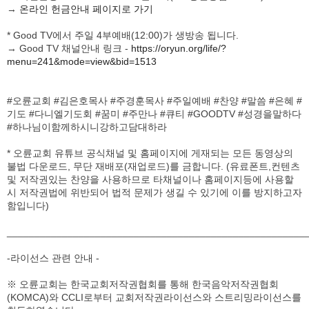
주신 그의 은혜가 헛되지 아니하여 내가 모든 사도보다 더
→
온라인 헌금안내 페이지로 가기
많이 수고하였으나 내가 한 것이 아니요 오직 나와 함께
* Good TV에서 주일 4부예배(12:00)가 생방송 됩니다.
하신 하나님의 은혜로라
→ Good TV 채널안내 링크 -
https://oryun.org/life/?
11
그러므로 나나 그들이나 이같이 전파하매 너희도 이같이
menu=241&mode=view&bid=1513
믿었느니라
#오륜교회 #김은호목사 #주경훈목사 #주일예배 #찬양 #말씀 #은혜 #
기도 #다니엘기도회 #꿈미 #주만나 #큐티 #GOODTV #성경을말하다
#하나님이함께하시니강하고담대하라
* 오륜교회 유튜브 공식채널 및 홈페이지에 게재되는 모든 동영상의
불법 다운로드, 무단 재배포(재업로드)를 금합니다. (유료폰트,컨텐츠
및 저작권있는 찬양을 사용하므로 타채널이나 홈페이지등에 사용할
시 저작권법에 위반되어 법적 문제가 생길 수 있기에 이를 방지하고자
함입니다)
______________________________________________________
-라이선스 관련 안내 -
※ 오륜교회는 한국교회저작권협회를 통해 한국음악저작권협회
(KOMCA)와 CCLI로부터 교회저작권라이선스와 스트리밍라이선스를