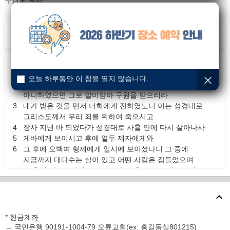
주경훈 목사
본문말씀
: 고린도전서 15:1~11
닫기
1
형제들아 내가 너희에게 전한 복음을 너희에게 알게 하노니
이는 너희가 받은 것이요 또 그 가운데 선 것이라
오늘 하루동안 이 창을 열지 않습니다.
2
너희가 만일 내가 전한 그 말을 굳게 지키고 헛되이 믿지
아니하였으면 그로 말미암아 구원을 받으리라
3
내가 받은 것을 먼저 너희에게 전하였노니 이는 성경대로
그리스도께서 우리 죄를 위하여 죽으시고
4
장사 지낸 바 되었다가 성경대로 사흘 만에 다시 살아나사
5
게바에게 보이시고 후에 열두 제자에게와
6
그 후에 오백여 형제에게 일시에 보이셨나니 그 중에
지금까지 대다수는 살아 있고 어떤 사람은 잠들었으며
7
그 후에 야고보에게 보이셨으며 그 후에 모든 사도에게와
8
맨 나중에 만삭되지 못하여 난 자 같은 내게도
보이셨느니라
9
나는 사도 중에 가장 작은 자라 나는 하나님의 교회를
박해하였으므로 사도라 칭함 받기를 감당하지 못할 자니라
* 헌금계좌
10
그러나 내가 나 된 것은 하나님의 은혜로 된 것이니 내게
→ 국민은행 90191-1004-79 오륜교회(ex. 홍길동십801215)