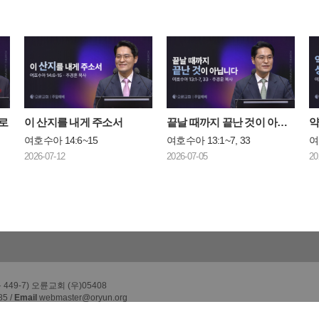
로
이 산지를 내게 주소서
끝날 때까지 끝난 것이 아닙니다
여호수아 14:6~15
여호수아 13:1~7, 33
여
2026-07-12
2026-07-05
20
49-7) 오륜교회 (우)05408
85 /
Email
webmaster@oryun.org
h, All rights reserved.