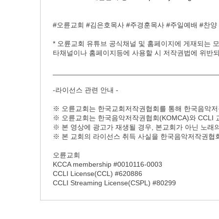
#오륜교회 #김은호목사 #주경훈목사 #주일예배 #찬양 
* 오륜교회 유튜브 공식채널 및 홈페이지에 게재되는 
타채널이나 홈페이지등에 사용할 시 저작권법에 위반되어
__________________________________________
-라이선스 관련 안내 -
※ 오륜교회는 한국교회저작권협회를 통해 한국음악저작
※ 오륜교회는 한국음악저작권협회(KOMCA)와 CCLI
※ 본 영상에 광고가 재생될 경우, 본교회가 아닌 노
※ 본 교회의 라이선스 취득 사실을 한국음악저작권협회(K
오륜교회
KCCA membership #0010116-0003
CCLI License(CCL) #620886
CCLI Streaming License(CSPL) #80299