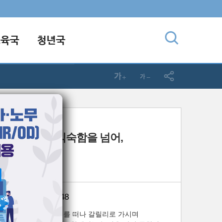
교육국
청년국
0-19] 주일예배
적 '7Signs' 익숙함을 넘어,
 영역으로
사
: 요한복음 4:43-48
지나매 예수께서 거기를 떠나 갈릴리로 가시며