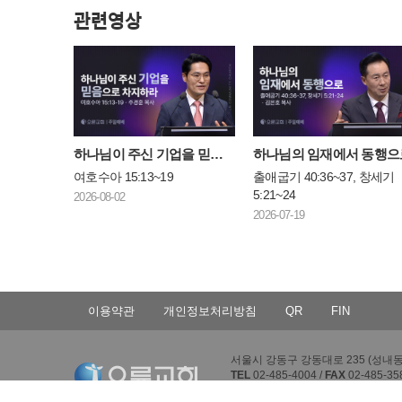
관련영상
하나님이 주신 기업을 믿음으로 차지하라
하나님의 임재에서 동행으
여호수아 15:13~19
출애굽기 40:36~37, 창세기
5:21~24
2026-08-02
2026-07-19
이용약관
개인정보처리방침
QR
FIN
서울시 강동구 강동대로 235 (성내동 4
TEL
02-485-4004 /
FAX
02-485-35
Copyright © Oryun Community Churc