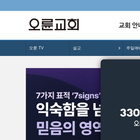
교회 안
오륜 TV
설교
주일예