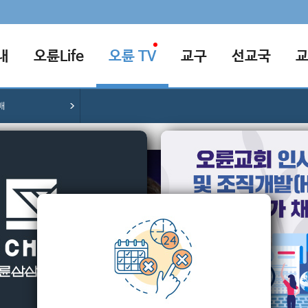
내
오륜Life
오륜 TV
교구
선교국
배
[2025-1
7가지 표
믿음의
주경훈 목
본문말씀
43
이틀이 