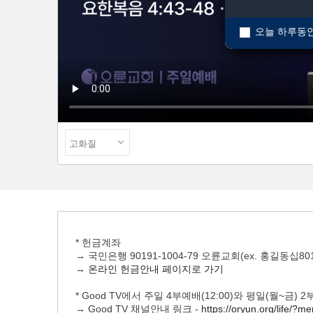
오늘 하루동안
* 헌금계좌
→ 국민은행 90191-1004-79 오륜교회(ex. 홍길동십801
→
온라인 헌금안내 페이지로 가기
* Good TV에서 주일 4부예배(12:00)와 평일(월~금)
→ Good TV 채널안내 링크 -
https://oryun.org/life