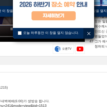
44
친히 증
하시고
 이 창을 열지 않습니다.
오늘 하루동안 이 창을 열지
45
갈릴리에
자기들도
모든 일
46
예수께서
만드신 
오늘 하루동안 이 창을 열지 않습니다.
병들었
47
그가 예
청하되 
오륜TV
거의 죽
48
예수께서
믿지 아
215)
 2부새벽예배(6:00)가 생방송 됩니다.
/?menu=241&mode=view&bid=1513