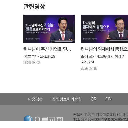
관련영상
하나님이 주신 기업을 믿음으로 차지하라
하나님의 임재에서 동행으
여호수아 15:13~19
출애굽기 40:36~37, 창세기
5:21~24
2026-08-02
2026-07-19
이용약관
개인정보처리방침
QR
FIN
서울시 강동구 강동대로 235 (성내동 4
TEL
02-485-4004 /
FAX
02-485-35
Copyright © Oryun Community Churc