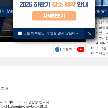
9
아비멜렉
 이 창을 열지 않습니다.
오늘 하루동안 이 창을 열지
우리에게
나와 내
아니한 
10
아비멜렉
하였느
오늘 하루동안 이 창을 열지 않습니다.
11
아브라함
내 아내
12
또 그는
오륜TV
13
하나님이
내가 아
나를 그
하였었
14
아비멜렉
아내 사
15
아브라함
215)
좋은 대
16
사라에게
그것으로
 2부새벽예배(6:00)가 생방송 됩니다.
하였노니
/?menu=241&mode=view&bid=1513