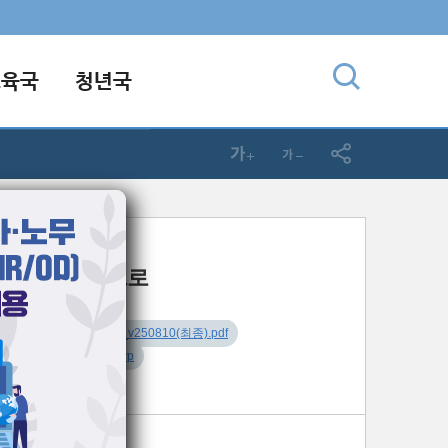
교육국
청년국
8-10] 주일예배
을 넘어 믿음으로
사
오륜설교나눔지_v250810(최종).pdf
드 :
_v250810(최종).hwp
: 창세기 20:9~18