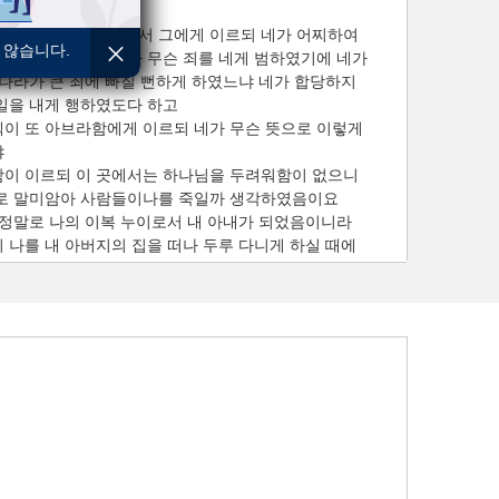
이 아브라함을 불러서 그에게 이르되 네가 어찌하여
 않습니다.
 이렇게 하느냐 내가 무슨 죄를 네게 범하였기에 네가
 나라가 큰 죄에 빠질 뻔하게 하였느냐 네가 합당하지
일을 내게 행하였도다 하고
이 또 아브라함에게 이르되 네가 무슨 뜻으로 이렇게
냐
이 이르되 이 곳에서는 하나님을 두려워함이 없으니
로 말미암아 사람들이나를 죽일까 생각하였음이요
 정말로 나의 이복 누이로서 내 아내가 되었음이니라
 나를 내 아버지의 집을 떠나 두루 다니게 하실 때에
내에게 말하기를 이후로 우리의 가는 곳마다 그대는
대의 오라비라 하라 이것이 그대가 내게 베풀 은혜라
노라
이 양과 소와 종들을 이끌어 아브라함에게 주고 그의
라도 그에게 돌려보내고
에게 이르되 내 땅이 네 앞에 있으니 네가 보기에
로 거주하라 하고
 이르되 내가 은 천 개를 네 오라비에게 주어서
 너와 함께 한 여러 사람 앞에서 네 수치를 가리게
 네 일이 다 해결되었느니라