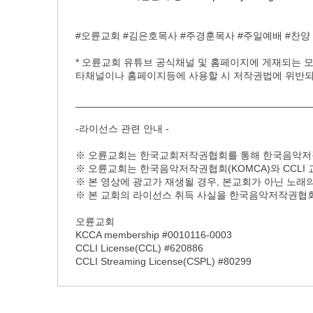
#오륜교회 #김은호목사 #주경훈목사 #주일예배 #찬양 #
* 오륜교회 유튜브 공식채널 및 홈페이지에 게재되는 
타채널이나 홈페이지등에 사용할 시 저작권법에 위반되어
__________________________________________
-라이선스 관련 안내 -
※ 오륜교회는 한국교회저작권협회를 통해 한국음악저작
※ 오륜교회는 한국음악저작권협회(KOMCA)와 CCLI
※ 본 영상에 광고가 재생될 경우, 본교회가 아닌 노
※ 본 교회의 라이선스 취득 사실을 한국음악저작권협회(K
오륜교회
KCCA membership #0010116-0003
CCLI License(CCL) #620886
CCLI Streaming License(CSPL) #80299