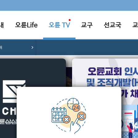
내
오륜Life
오륜 TV
교구
선교국
배
[2025-0
두려움
주경훈 목
파일 다운로
오륜설교나눔지
본문말씀