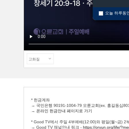
오늘 하루동안
* 헌금계좌
→ 국민은행 90191-1004-79 오륜교회(ex. 홍길동십801
→
온라인 헌금안내 페이지로 가기
* Good TV에서 주일 4부예배(12:00)와 평일(월~금)
→ Good TV 채널안내 링크 -
https://oryun.org/life