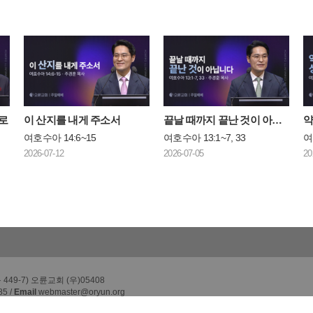
로
이 산지를 내게 주소서
끝날 때까지 끝난 것이 아닙니다
여호수아 14:6~15
여호수아 13:1~7, 33
여
2026-07-12
2026-07-05
20
49-7) 오륜교회 (우)05408
85 /
Email
webmaster@oryun.org
h, All rights reserved.