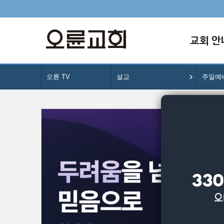
교회 안
오륜 TV
설교
주일예