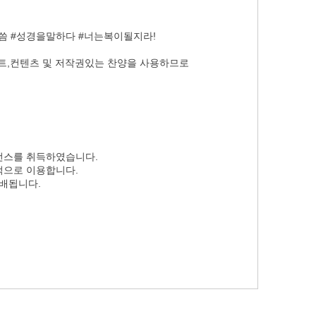
이 하나님께 기도하매 하나님이 아비멜렉과 그의
여종을 치료하사 출산하게 하셨으니
서 이왕에 아브라함의 아내 사라의 일로 아비멜렉의
#말씀 #성경을말하다 #너는복이될지라!
든 태를 닫으셨음이더라
폰트,컨텐츠 및 저작권있는 찬양을 사용하므로
선스를 취득하였습니다.
적으로 이용합니다.
분배됩니다.