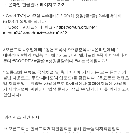
→
온라인 헌금안내 페이지로 가기
* Good TV에서 주일 4부예배(12:00)와 평일(월~금) 2부새벽예배
(6:00)가 생방송 됩니다.
→ Good TV 채널안내 링크 -
https://oryun.org/life/?
menu=241&mode=view&bid=1513
#오륜교회 #주일예배 #김은호목사 #주경훈목사 #온라인예배 #
대면예배 #찬양 #말씀 #은혜 #기도 #다니엘기도회 #꿈미 #주만나 #
큐티 #GOODTV #말씀 #성경을말하다 #너는복이될지라!
* 오륜교회 유튜브 공식채널 및 홈페이지에 게재되는 모든 동영상의
불법 다운로드, 무단 재배포(재업로드)를 금합니다. (유료폰트,컨텐츠
및 저작권있는 찬양을 사용하므로 타채널이나 홈페이지등에 사용할
시 저작권법에 위반되어 법적 문제가 생길 수 있기에 이를 방지하고자
함입니다)
______________________________________________________
-라이선스 관련 안내 -
※ 오륜교회는 한국교회저작권협회를 통해 한국음악저작권협회