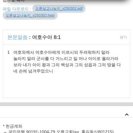
김은호 목사
오륜설교나눔지_v250302.pdf
파일 다운로드 :
오륜설교나눔지_v250302.hwp
본문말씀
: 여호수아 8:1
닫기
1
여호와께서 여호수아에게 이르시되 두려워하지 말라
놀라지 말라 군사를 다 거느리고 일 어나 아이로 올라가라
보라 내가 아이 왕과 그의 백성과 그의 성읍과 그의 땅을 다
네 손에 넘겨주었으니
* 헌금계좌
→ 국민은행 90191-1004-79 오륜교회(ex. 홍길동십801215)