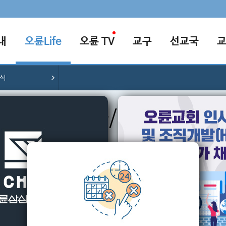
내
오륜Life
오륜 TV
교구
선교국
소식
행사/소식
교회의 다양한 행사/소식을 알려드립니다.