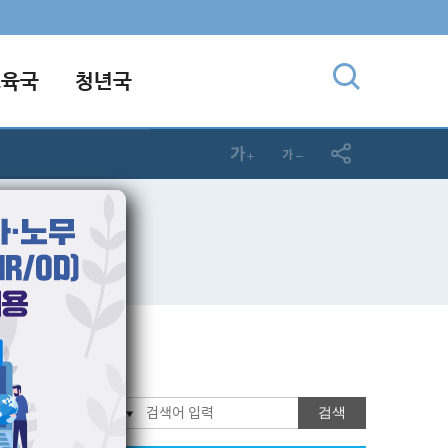
교육국
청년국
검색