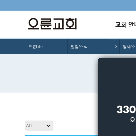
교회 안
오륜Life
알림/소식
행사/