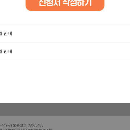
월 안내
월 안내
49-7) 오륜교회 (우)05408