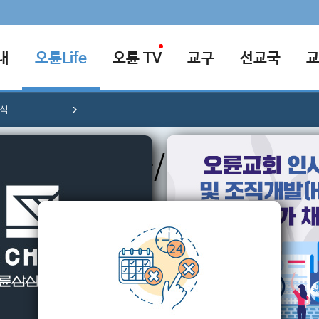
내
오륜Life
오륜 TV
교구
선교국
소식
행사/소식
교회의 다양한 행사/소식을 알려드립니다.
날