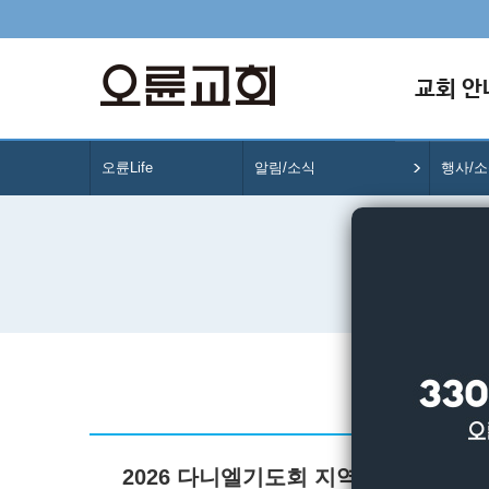
교회 안
오륜Life
알림/소식
행사/
2026 다니엘기도회 지역간사 모집의 