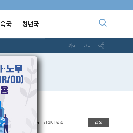
교육국
청년국
검색