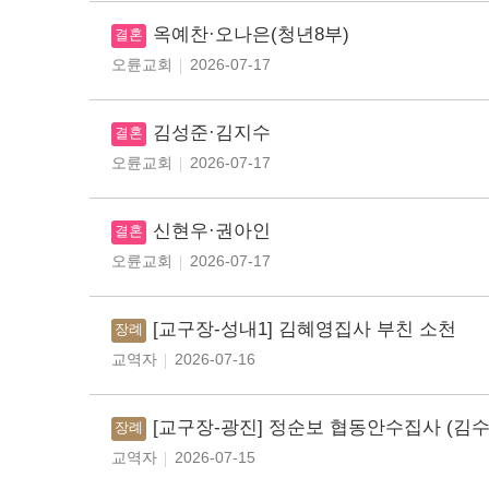
옥예찬·오나은(청년8부)
결혼
오륜교회
2026-07-17
김성준·김지수
결혼
오륜교회
2026-07-17
신현우·권아인
결혼
오륜교회
2026-07-17
[교구장-성내1] 김혜영집사 부친 소천
장례
교역자
2026-07-16
[교구장-광진] 정순보 협동안수집사 (김
장례
교역자
2026-07-15