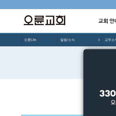
교회 안
오륜Life
알림/소식
교우소