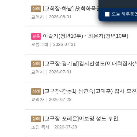
[교회장-하남] 故최화욱권사 소천
장례
오늘 하루동안
교역자
2026-08-01
이슬기(청년10부) · 최은지(청년10부)
결혼
오륜교회
2026-07-31
[교구장-경기남]김지선성도(이대희집사)
장례
교역자
2026-07-31
[교구장-강동1] 심연숙(고대훈) 집사 모친
장례
교역자
2026-07-29
[교구장-포레온]이보영 성도 부친
장례
조인 목사
2026-07-28