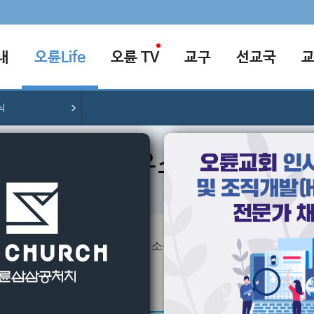
내
오륜Life
오륜 TV
교구
선교국
식
교우소식
성도님들의 다양한 소식을 알려드립니다.