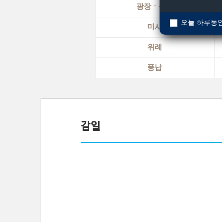
광장ㆍ구의
오늘 하루동안
미사
위례
풍납
감일