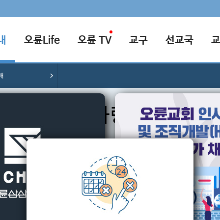
내
오륜Life
오륜 TV
교구
선교국
배
예배차량안내
배
수요예배
금요기도회
새벽예배
송구영신
다니
강일지구ㆍ상일역
거여ㆍ마천