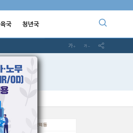
교육국
청년국
엘기도회
고덕동