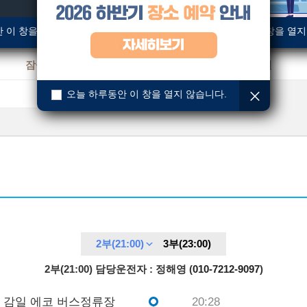
길동ㆍ둔촌
문정ㆍ오금
 이 창을 열지 않습니다.
오늘 하루동안 이 창을 열지
석촌역ㆍ한양아파트
아르테온, 자이A(상일동)
잠실역ㆍ잠실새내역
장지ㆍ경찰병원
하남
오늘 하루동안 이 창을 열지 않습니다.
2부(21:00)
3부(23:00)
2부(21:00)
담당운전자
: 정해영 (
010-7212-9097
)
감일 에코 버스정류장
20:28