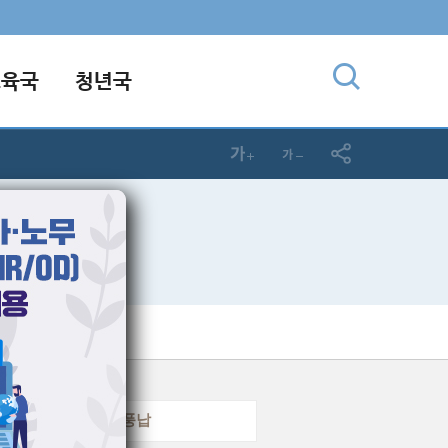
교육국
청년국
엘기도회
풍납