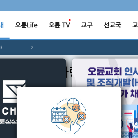
내
오륜Life
오륜 TV
교구
선교국
배
예배차량안내
배
수요예배
금요기도회
새벽예배
송구영신
다니
올림픽아파트
잠실역ㆍ잠실나루역