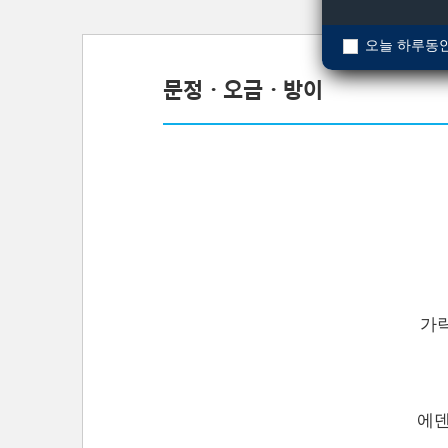
오늘 하루동안
문정ㆍ오금ㆍ방이
가
에덴