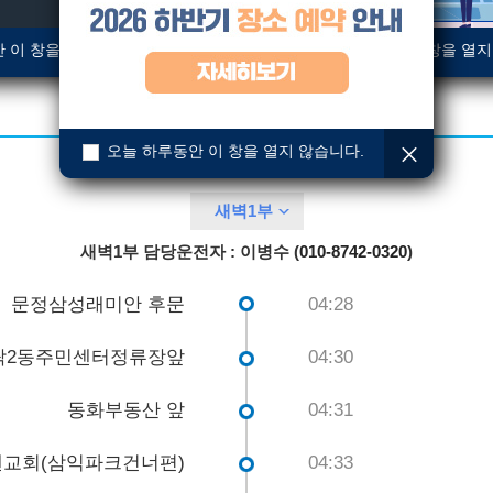
 이 창을 열지 않습니다.
오늘 하루동안 이 창을 열지
오늘 하루동안 이 창을 열지 않습니다.
새벽1부
새벽1부
담당운전자
: 이병수 (
010-8742-0320
)
문정삼성래미안 후문
04:28
락2동주민센터정류장앞
04:30
동화부동산 앞
04:31
교회(삼익파크건너편)
04:33