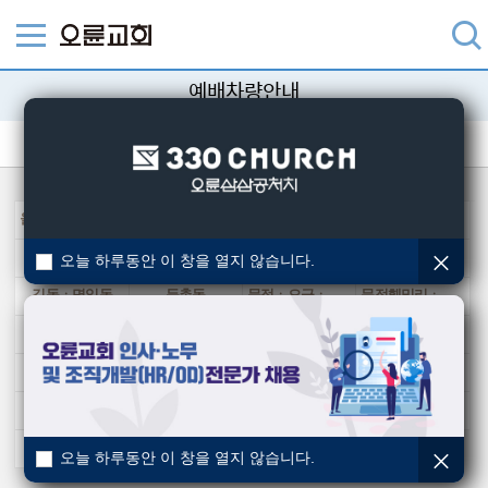
예배차량안내
주일예배
수요예배
금요기도회
새벽예배
송구영신
다니엘기도회
올림픽파크 포레온
가락ㆍ방이(송파)
감일
강일지구ㆍ상일역
거여ㆍ마천
고덕동
광장ㆍ구의
구리
오늘 하루동안 이 창을 열지 않습니다.
길동ㆍ명일동
둔촌동
문정ㆍ오금ㆍ방이
문정훼밀리ㆍ헬리오시티
미사지구
송파ㆍ석촌
수지ㆍ분당
아르테온, 자이A(상일동)
암사역
올림픽아파트
위례지구
잠실역ㆍ잠실나루역
장지동
종합운동장
천호,강동역
파크리오
풍납ㆍ강동구청
하남
주일 수시운행
오늘 하루동안 이 창을 열지 않습니다.