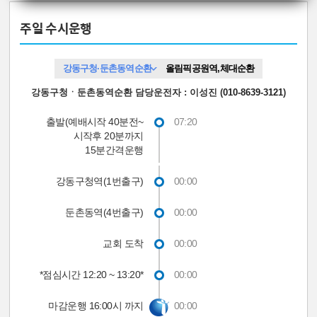
주일 수시운행
강동구청·둔촌동역순환
올림픽공원역,체대순환
강동구청ㆍ둔촌동역순환
담당운전자
: 이성진 (
010-8639-3121
)
출발(예배시작 40분전~
07:20
시작후 20분까지
15분간격운행
강동구청역(1번출구)
00:00
둔촌동역(4번출구)
00:00
교회 도착
00:00
*점심시간 12:20 ~ 13:20*
00:00
마감운행 16:00시 까지
00:00