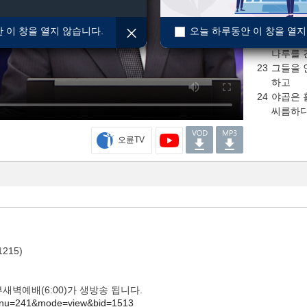
본문말씀
 이 창을 열지 않습니다.
오늘 하루동안 이 창을 열지
22
밤에 일
나루를 
23
그들을 
하고
24
야곱은 
씨름하
오륜TV
215)
 2부새벽예배(6:00)가 생방송 됩니다.
/?menu=241&mode=view&bid=1513