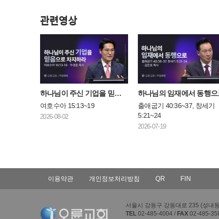
관련영상
하나님이 주신 기업을 믿음으로 차지하라
하나님의 임재에서 동행으
여호수아 15:13~19
출애굽기 40:36~37, 창세기
5:21~24
2026-08-02
2026-07-19
이용약관
개인정보처리방침
QR
FIN
서울시 강동구 강동대로 235 (성내동 4
TEL
02-485-4004 /
FAX
02-485-35