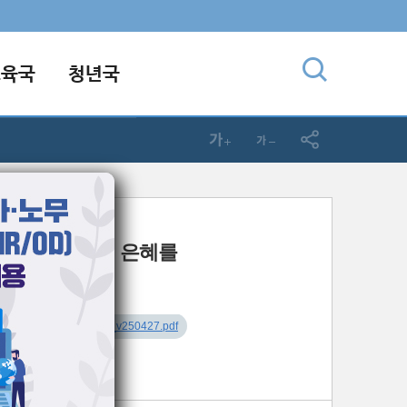
교육국
청년국
4-27] 주일예배
복강 나루터의 은혜를
는가?
사
오륜설교나눔지_v250427.pdf
드 :
_v250427.hwp