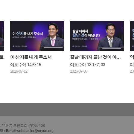
로
이 산지를 내게 주소서
끝날 때까지 끝난 것이 아닙니다
여호수아 14:6~15
여호수아 13:1~7, 33
여
2026-07-12
2026-07-05
20
49-7) 오륜교회 (우)05408
85 /
Email
webmaster@oryun.org