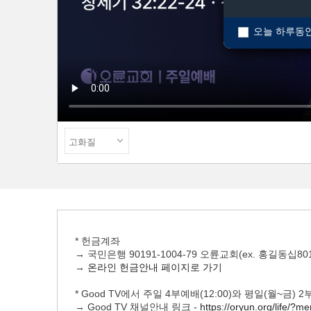
오늘 하루동안
* 헌금계좌
→ 국민은행 90191-1004-79 오륜교회(ex. 홍길동십801
→
온라인 헌금안내 페이지로 가기
* Good TV에서 주일 4부예배(12:00)와 평일(월~금)
→ Good TV 채널안내 링크 -
https://oryun.org/life