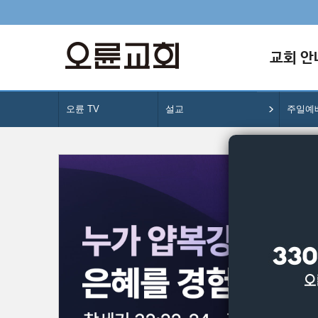
교회 안
오륜 TV
설교
주일예