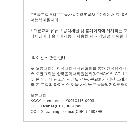
#오륜교회 #김은호목사 #주경훈목사 #주일예배 #온라인예
너는복이될지라!
* 오륜교회 유튜브 공식채널 및 홈페이지에 게재되는 
타채널이나 홈페이지등에 사용할 시 저작권법에 위반되어
__________________________________________
-라이선스 관련 안내 -
※ 오륜교회는 한국교회저작권협회를 통해 한국음악저작
※ 오륜교회는 한국음악저작권협회(KOMCA)와 CCLI
※ 본 영상에 광고가 재생될 경우, 본교회가 아닌 노
※ 본 교회의 라이선스 취득 사실을 한국음악저작권협회(K
오륜교회
KCCA membership #0010116-0003
CCLI License(CCL) #620886
CCLI Streaming License(CSPL) #80299