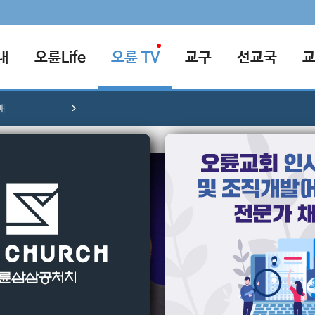
내
오륜Life
오륜 TV
교구
선교국
배
[2025-0
누가 얍
경험하
김은호 목
파일 다운로
오륜설교나눔지