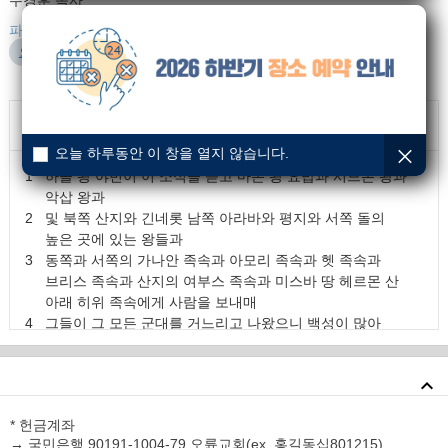
주경훈 목사
오륜설교나눔지_v260614(최종).pdf
파일 다운로드 :
오륜설교나눔지_v260614(최종).hwp
본문말씀
: 여호수아 11:1~15
닫기
오늘 하루동안 이 창을 열지 않습니다.
1
하솔 왕 야빈이 이 소식을 듣고 마돈 왕 요밥과 시므론 왕과
악삽 왕과
2
및 북쪽 산지와 긴네롯 남쪽 아라바와 평지와 서쪽 돌의
높은 곳에 있는 왕들과
3
동쪽과 서쪽의 가나안 족속과 아모리 족속과 헷 족속과
브리스 족속과 산지의 여부스 족속과 미스바 땅 헤르몬 산
아래 히위 족속에게 사람을 보내매
4
그들이 그 모든 군대를 거느리고 나왔으니 백성이 많아
해변의 수많은 모래 같고 말과 병거도 심히 많았으며
5
이 왕들이 모두 모여 나아와서 이스라엘과 싸우려고 메롬
물 가에 함께 진쳤더라
6
여호와께서 여호수아에게 이르시되 그들로 말미암아
* 헌금계좌
두려워하지 말라 내일 이맘때에 내가 그들을 이스라엘 앞에
→ 국민은행 90191-1004-79 오륜교회(ex. 홍길동십801215)