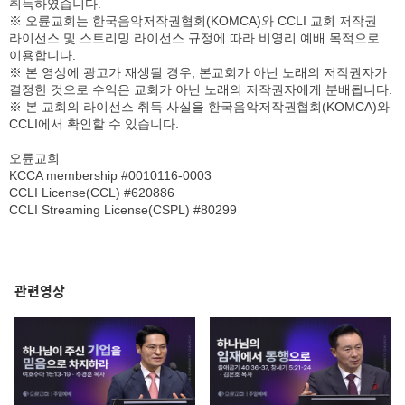
취득하였습니다.
탈취하고 모든 사람은 칼날로 쳐서 멸하여 호흡이 있는
※ 오륜교회는 한국음악저작권협회(KOMCA)와 CCLI 교회 저작권
자는 하나도 남기지 아니하였으니
라이선스 및 스트리밍 라이선스 규정에 따라 비영리 예배 목적으로
15
여호와께서 그의 종 모세에게 명령하신 것을 모세는
이용합니다.
여호수아에게 명령하였고 여호수아는 그대로 행하여
※ 본 영상에 광고가 재생될 경우, 본교회가 아닌 노래의 저작권자가
결정한 것으로 수익은 교회가 아닌 노래의 저작권자에게 분배됩니다.
여호와께서 모세에게 명하신 모든 것을 하나도 행하지
※ 본 교회의 라이선스 취득 사실을 한국음악저작권협회(KOMCA)와
아니한 것이 없었더라
CCLI에서 확인할 수 있습니다.
오륜교회
KCCA membership #0010116-0003
CCLI License(CCL) #620886
CCLI Streaming License(CSPL) #80299
관련영상