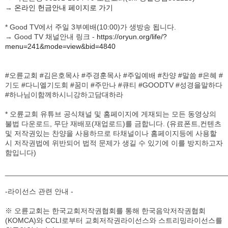
넘겨 주어 몰살시키리니 너는 그들의 말 뒷발의 힘줄을
→
온라인 헌금안내 페이지로 가기
끊고 그들의 병거를 불사르라 하시니라
7
이에 여호수아가 모든 군사와 함께 메롬 물가로 가서
* Good TV에서 주일 3부예배(10:00)가 생방송 됩니다.
갑자기 습격할 때에
→ Good TV 채널안내 링크 -
https://oryun.org/life/?
8
여호와께서 그들을 이스라엘의 손에 넘겨 주셨기 때문에
menu=241&mode=view&bid=4840
그들을 격파하고 큰 시돈과 미스르봇마임까지 추격하고
동쪽으로는 미스바 골짜기까지 추격하여 한 사람도 남기지
#오륜교회 #김은호목사 #주경훈목사 #주일예배 #찬양 #말씀 #은혜 #
아니하고 쳐죽이고
기도 #다니엘기도회 #꿈미 #주만나 #큐티 #GOODTV #성경을말하다
9
여호수아가 여호와께서 자기에게 명령하신 대로 행하여
#하나님이함께하시니강하고담대하라
그들의 말 뒷발의 힘줄을 끊고 그들의 병거를 불로
살랐더라
* 오륜교회 유튜브 공식채널 및 홈페이지에 게재되는 모든 동영상의
10
하솔은 본래 그 모든 나라의 머리였더니 그 때에
불법 다운로드, 무단 재배포(재업로드)를 금합니다. (유료폰트,컨텐츠
여호수아가 돌아와서 하솔을 취하고 그 왕을 칼날로
및 저작권있는 찬양을 사용하므로 타채널이나 홈페이지등에 사용할
쳐죽이고
시 저작권법에 위반되어 법적 문제가 생길 수 있기에 이를 방지하고자
11
그 가운데 모든 사람을 칼날로 쳐서 진멸하여 호흡이 있는
함입니다)
자는 하나도 남기지 아니하였고 또 하솔을 불로 살랐고
12
여호수아가 그 왕들의 모든 성읍과 그 모든 왕을 붙잡아
______________________________________________________
칼날로 쳐서 진멸하여 바쳤으니 여호와의 종 모세가 명령한
-라이선스 관련 안내 -
것과 같이 하였으되
13
여호수아가 하솔만 불살랐고 산 위에 세운 성읍들은
※ 오륜교회는 한국교회저작권협회를 통해 한국음악저작권협회
이스라엘이 불사르지 아니하였으며
(KOMCA)와 CCLI로부터 교회저작권라이선스와 스트리밍라이선스를
14
이 성읍들의 모든 재물과 가축은 이스라엘 자손들이