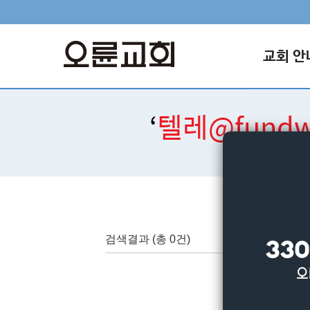
교회 안
‘
텔레@fun
검색결과
(총 0건)