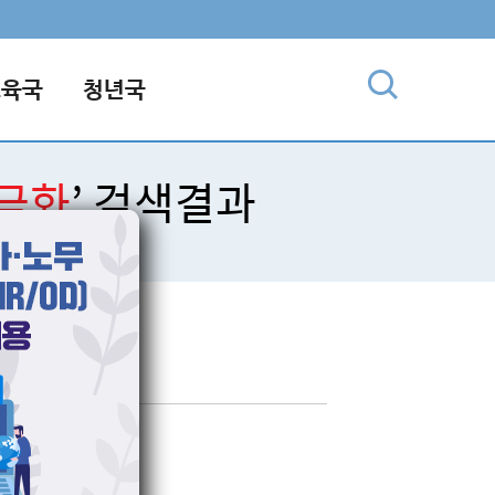
교육국
청년국
현금화
’ 검색결과