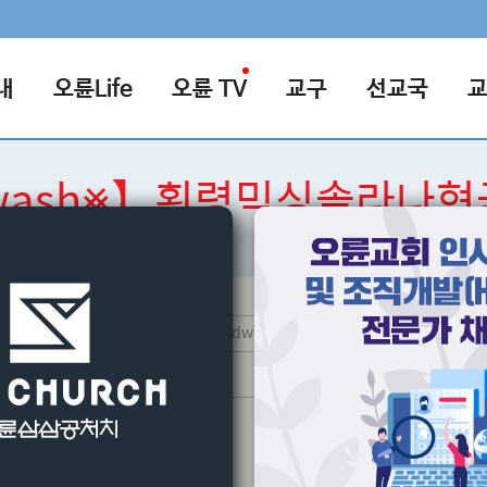
내
오륜Life
오륜 TV
교구
선교국
dwash⨳】횡령믹싱솔라나
검색