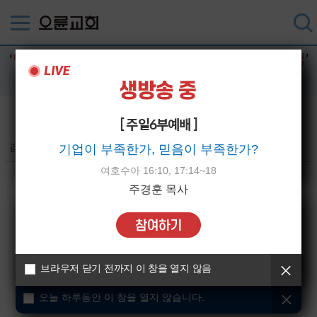
‘
텔레@fundwash⨳⟡usdt판매대행신용카드테더구입
’
검색결과
검색
[ 주일6부예배 ]
검색결과
(총 0건)
기업이 부족한가, 믿음이 부족한가?
오늘 하루동안 이 창을 열지 않습니다.
여호수아 16:10, 17:14~18
주경훈 목사
브라우저 닫기 전까지 이 창을 열지 않음
오늘 하루동안 이 창을 열지 않습니다.