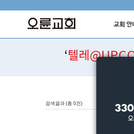
교회 안
‘
텔레@UPC
검색결과
(총 0건)