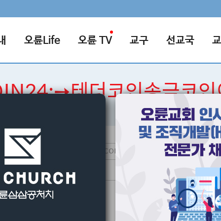
내
오륜Life
오륜 TV
교구
선교국
OIN24:➙테더코인송금코
검색