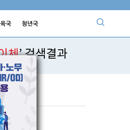
교육국
청년국
인이체
’ 검색결과