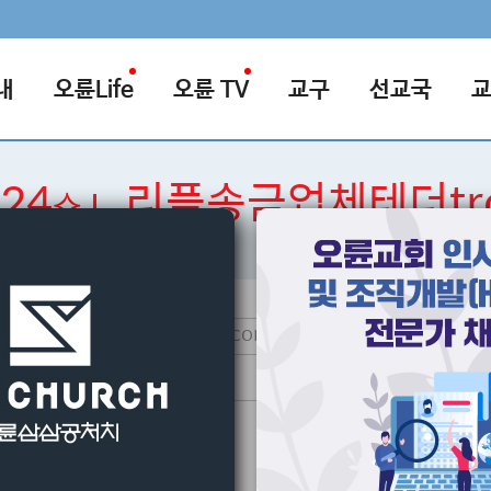
내
오륜Life
오륜 TV
교구
선교국
N24⟡」리플송금업체테더tr
검색