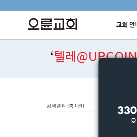
교회 안
‘
텔레@UPCOI
검색결과
(총 0건)