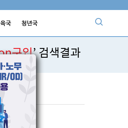
교육국
청년국
on구입
’ 검색결과